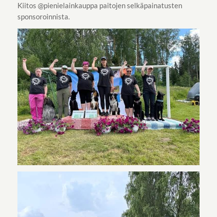
Kiitos @pienielainkauppa paitojen selkäpainatusten
sponsoroinnista.