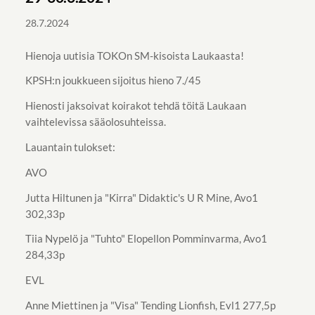
28.7.2024
Hienoja uutisia TOKOn SM-kisoista Laukaasta!
KPSH:n joukkueen sijoitus hieno 7./45
Hienosti jaksoivat koirakot tehdä töitä Laukaan
vaihtelevissa sääolosuhteissa.
Lauantain tulokset:
AVO
Jutta Hiltunen ja "Kirra" Didaktic's U R Mine, Avo1
302,33p
Tiia Nypelö ja "Tuhto" Elopellon Pomminvarma, Avo1
284,33p
EVL
Anne Miettinen ja "Visa" Tending Lionfish, Evl1 277,5p