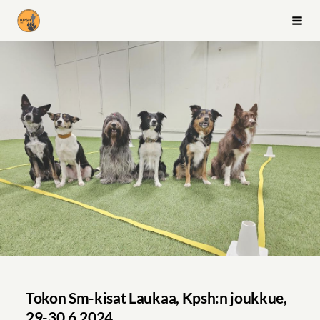
Siirry
Kuopion palvelus- ja seurakoiraharrastajat ry
Vali
sivun
sisältöön
Tokon Sm-kisat Laukaa, Kpsh:n joukkue,
29-30.6.2024