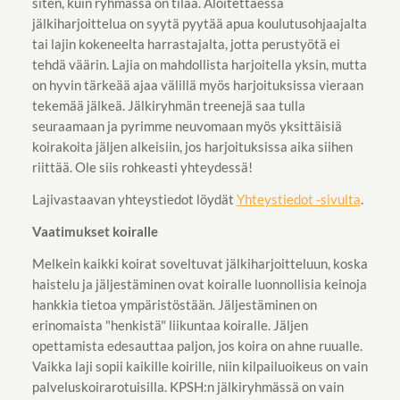
siten, kuin ryhmässä on tilaa. Aloitettaessa
jälkiharjoittelua on syytä pyytää apua koulutusohjaajalta
tai lajin kokeneelta harrastajalta, jotta perustyötä ei
tehdä väärin. Lajia on mahdollista harjoitella yksin, mutta
on hyvin tärkeää ajaa välillä myös harjoituksissa vieraan
tekemää jälkeä. Jälkiryhmän treenejä saa tulla
seuraamaan ja pyrimme neuvomaan myös yksittäisiä
koirakoita jäljen alkeisiin, jos harjoituksissa aika siihen
riittää. Ole siis rohkeasti yhteydessä!
Lajivastaavan yhteystiedot löydät
Yhteystiedot -sivulta
.
Vaatimukset koiralle
Melkein kaikki koirat soveltuvat jälkiharjoitteluun, koska
haistelu ja jäljestäminen ovat koiralle luonnollisia keinoja
hankkia tietoa ympäristöstään. Jäljestäminen on
erinomaista "henkistä" liikuntaa koiralle. Jäljen
opettamista edesauttaa paljon, jos koira on ahne ruualle.
Vaikka laji sopii kaikille koirille, niin kilpailuoikeus on vain
palveluskoirarotuisilla. KPSH:n jälkiryhmässä on vain