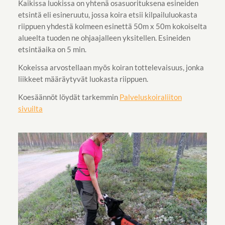
Kaikissa luokissa on yhtenä osasuorituksena esineiden
etsintä eli esineruutu, jossa koira etsii kilpailuluokasta
riippuen yhdestä kolmeen esinettä 50m x 50m kokoiselta
alueelta tuoden ne ohjaajalleen yksitellen. Esineiden
etsintäaika on 5 min.
Kokeissa arvostellaan myös koiran tottelevaisuus, jonka
liikkeet määräytyvät luokasta riippuen.
Koesäännöt löydät tarkemmin
Palveluskoiraliiton
sivuilta