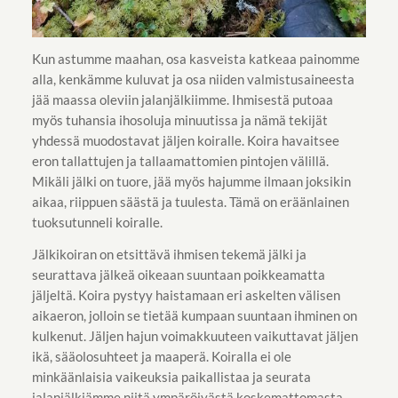
Kun astumme maahan, osa kasveista katkeaa painomme
alla, kenkämme kuluvat ja osa niiden valmistusaineesta
jää maassa oleviin jalanjälkiimme. Ihmisestä putoaa
myös tuhansia ihosoluja minuutissa ja nämä tekijät
yhdessä muodostavat jäljen koiralle. Koira havaitsee
eron tallattujen ja tallaamattomien pintojen välillä.
Mikäli jälki on tuore, jää myös hajumme ilmaan joksikin
aikaa, riippuen säästä ja tuulesta. Tämä on eräänlainen
tuoksutunneli koiralle.
Jälkikoiran on etsittävä ihmisen tekemä jälki ja
seurattava jälkeä oikeaan suuntaan poikkeamatta
jäljeltä. Koira pystyy haistamaan eri askelten välisen
aikaeron, jolloin se tietää kumpaan suuntaan ihminen on
kulkenut. Jäljen hajun voimakkuuteen vaikuttavat jäljen
ikä, sääolosuhteet ja maaperä. Koiralla ei ole
minkäänlaisia vaikeuksia paikallistaa ja seurata
jalanjälkiämme niitä ympäröivästä koskemattomasta