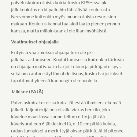
palveluskoirarotuisia koiria, koska KPSH:ssa pk-
jälkikoulutus on kilpailuihin tähtäävää koulutusta.
Neuvomme kuitenkin myös muun rotuisia resurssien
mukaan. Koulutus kannattaa aloittaa jo pienen pennun
kanssa, mutta milloinkaan ei ole liian myöhäistä.
Vaatimukset ohjaajalle
Erityisiä vaatimuksia ohjaajalle ei ole pk-
jälkiharrastamiseen. Kouluttamisessa kuitenkin tärkeää
on ohjaajan motivaatio harjoitteluun ja pitkäjänteisyys
sekä oma auton käyttömahdollisuus, koska harjoitukset
tapahtuvat yleensä kaupungin ulkopuolella.
Jälkikoe (PAJÄ)
Palveluskoirakokeissa koira jäljestää ihmisen tekemää
jälkeä. Jäljentekijä on koiralle vieras henkilö, joka
kävelee maastossa suunnitellun reitin ja jättää
kävelyuralleen 6 jälkiesinettä, n. 10 cm pitkiä kuivia,
radan tunnuksella merkittyjä oksan pätkiä. Jälki pitenee