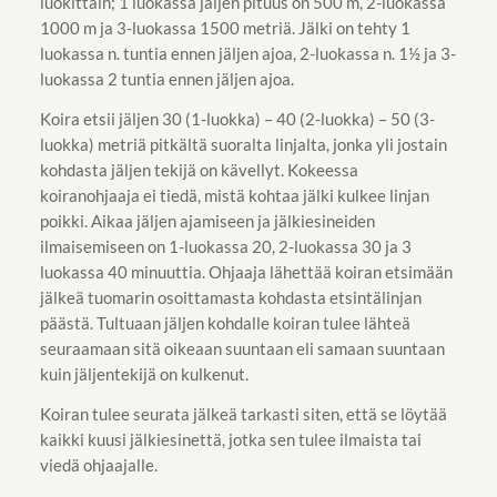
luokittain; 1 luokassa jäljen pituus on 500 m, 2-luokassa
1000 m ja 3-luokassa 1500 metriä. Jälki on tehty 1
luokassa n. tuntia ennen jäljen ajoa, 2-luokassa n. 1½ ja 3-
luokassa 2 tuntia ennen jäljen ajoa.
Koira etsii jäljen 30 (1-luokka) – 40 (2-luokka) – 50 (3-
luokka) metriä pitkältä suoralta linjalta, jonka yli jostain
kohdasta jäljen tekijä on kävellyt. Kokeessa
koiranohjaaja ei tiedä, mistä kohtaa jälki kulkee linjan
poikki. Aikaa jäljen ajamiseen ja jälkiesineiden
ilmaisemiseen on 1-luokassa 20, 2-luokassa 30 ja 3
luokassa 40 minuuttia. Ohjaaja lähettää koiran etsimään
jälkeä tuomarin osoittamasta kohdasta etsintälinjan
päästä. Tultuaan jäljen kohdalle koiran tulee lähteä
seuraamaan sitä oikeaan suuntaan eli samaan suuntaan
kuin jäljentekijä on kulkenut.
Koiran tulee seurata jälkeä tarkasti siten, että se löytää
kaikki kuusi jälkiesinettä, jotka sen tulee ilmaista tai
viedä ohjaajalle.