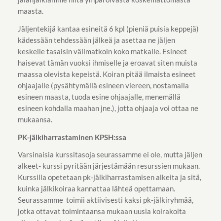
maasta.
Jäljentekijä kantaa esineitä 6 kpl (pieniä puisia keppejä)
kädessään tehdessään jälkeä ja asettaa ne jäljen
keskelle tasaisin välimatkoin koko matkalle. Esineet
haisevat tämän vuoksi ihmiselle ja eroavat siten muista
maassa olevista kepeistä. Koiran pitää ilmaista esineet
ohjaajalle (pysähtymällä esineen viereen, nostamalla
esineen maasta, tuoda esine ohjaajalle, menemällä
esineen kohdalla maahan jne.), jotta ohjaaja voi ottaa ne
mukaansa.
PK-jälkiharrastaminen KPSH:ssa
Varsinaisia kurssitasoja seurassamme ei ole, mutta jäljen
alkeet- kurssi pyritään järjestämään resurssien mukaan.
Kurssilla opetetaan pk-jälkiharrastamisen alkeita ja sitä,
kuinka jälkikoiraa kannattaa lähteä opettamaan.
Seurassamme toimii aktiivisesti kaksi pk-jälkiryhmää,
jotka ottavat toimintaansa mukaan uusia koirakoita