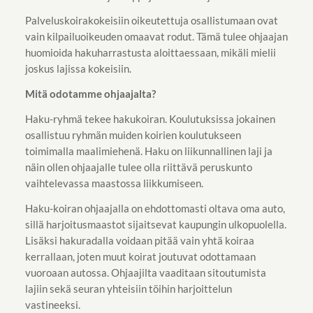
Palveluskoirakokeisiin oikeutettuja osallistumaan ovat
vain kilpailuoikeuden omaavat rodut. Tämä tulee ohjaajan
huomioida hakuharrastusta aloittaessaan, mikäli mielii
joskus lajissa kokeisiin.
Mitä odotamme ohjaajalta?
Haku-ryhmä tekee hakukoiran. Koulutuksissa jokainen
osallistuu ryhmän muiden koirien koulutukseen
toimimalla maalimiehenä. Haku on liikunnallinen laji ja
näin ollen ohjaajalle tulee olla riittävä peruskunto
vaihtelevassa maastossa liikkumiseen.
Haku-koiran ohjaajalla on ehdottomasti oltava oma auto,
sillä harjoitusmaastot sijaitsevat kaupungin ulkopuolella.
Lisäksi hakuradalla voidaan pitää vain yhtä koiraa
kerrallaan, joten muut koirat joutuvat odottamaan
vuoroaan autossa. Ohjaajilta vaaditaan sitoutumista
lajiin sekä seuran yhteisiin töihin harjoittelun
vastineeksi.