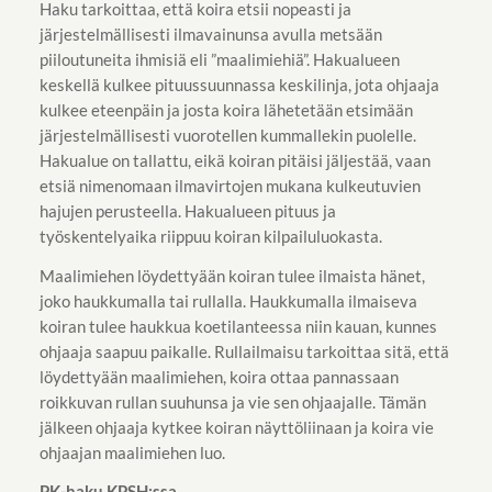
Haku tarkoittaa, että koira etsii nopeasti ja
järjestelmällisesti ilmavainunsa avulla metsään
piiloutuneita ihmisiä eli ”maalimiehiä”. Hakualueen
keskellä kulkee pituussuunnassa keskilinja, jota ohjaaja
kulkee eteenpäin ja josta koira lähetetään etsimään
järjestelmällisesti vuorotellen kummallekin puolelle.
Hakualue on tallattu, eikä koiran pitäisi jäljestää, vaan
etsiä nimenomaan ilmavirtojen mukana kulkeutuvien
hajujen perusteella. Hakualueen pituus ja
työskentelyaika riippuu koiran kilpailuluokasta.
Maalimiehen löydettyään koiran tulee ilmaista hänet,
joko haukkumalla tai rullalla. Haukkumalla ilmaiseva
koiran tulee haukkua koetilanteessa niin kauan, kunnes
ohjaaja saapuu paikalle. Rullailmaisu tarkoittaa sitä, että
löydettyään maalimiehen, koira ottaa pannassaan
roikkuvan rullan suuhunsa ja vie sen ohjaajalle. Tämän
jälkeen ohjaaja kytkee koiran näyttöliinaan ja koira vie
ohjaajan maalimiehen luo.
PK-haku KPSH:ssa