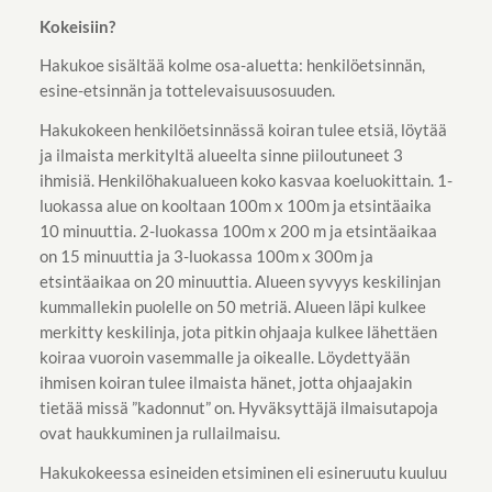
Kokeisiin?
Hakukoe sisältää kolme osa-aluetta: henkilöetsinnän,
esine-etsinnän ja tottelevaisuusosuuden.
Hakukokeen henkilöetsinnässä koiran tulee etsiä, löytää
ja ilmaista merkityltä alueelta sinne piiloutuneet 3
ihmisiä. Henkilöhakualueen koko kasvaa koeluokittain. 1-
luokassa alue on kooltaan 100m x 100m ja etsintäaika
10 minuuttia. 2-luokassa 100m x 200 m ja etsintäaikaa
on 15 minuuttia ja 3-luokassa 100m x 300m ja
etsintäaikaa on 20 minuuttia. Alueen syvyys keskilinjan
kummallekin puolelle on 50 metriä. Alueen läpi kulkee
merkitty keskilinja, jota pitkin ohjaaja kulkee lähettäen
koiraa vuoroin vasemmalle ja oikealle. Löydettyään
ihmisen koiran tulee ilmaista hänet, jotta ohjaajakin
tietää missä ”kadonnut” on. Hyväksyttäjä ilmaisutapoja
ovat haukkuminen ja rullailmaisu.
Hakukokeessa esineiden etsiminen eli esineruutu kuuluu