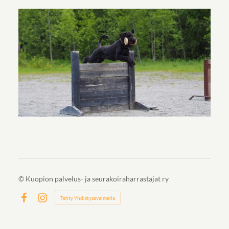
©
Kuopion palvelus- ja seurakoiraharrastajat ry
Tehty Yhdistysavaimella
Facebook
Instagram