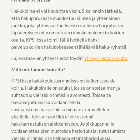
Hakukoiraa ei voi kouluttaa yksin. Siksi onkin tärkeää,
että hakuporukasta muodostuu kiinteä ja yhtenäinen
joukko, joka yhteisvastuullisesti osallistuu harjoitusten
läpiviemiseen niin oman kuin ryhmän muidenkin koirien
osalta. KPSH:ssa toimii tällä hetkellä kaksi
palveluskoirien hakukokeeseen tähtäävää haku-ryhmää.
Lajivastaavien yhteystiedot löydät
Yhteystiedot -sivulta
.
Mitä odotamme koiralta?
KPSH:ssa hakukoulutusryhmissä on kaikentasoisia
koiria. Hakukoiralle on eduksi, jos se on sosiaalinen ja
suhtautuu vieraisiin ihmisiin avoimesti. Toisaalta
hakuharjoituksissa voidaan tehdä
sosiaalistumisharjoituksia hieman aremmillekin
yksilöille. Koiran nuori ikä ei ole esteenä
hakuharrastuksen aloittamiseen. Jo pikkupennulle
voidaan ottaa pienimuotoisia harjoituksia: tutustumista
vieraisiin ihmisiin ja helppoja etsintäharjoituksia.