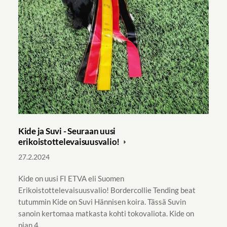
Kide ja Suvi - Seuraan uusi
erikoistottelevaisuusvalio!
27.2.2024
Kide on uusi FI ETVA eli Suomen
Erikoistottelevaisuusvalio! Bordercollie Tending beat
tutummin Kide on Suvi Hännisen koira. Tässä Suvin
sanoin kertomaa matkasta kohti tokovaliota. Kide on
pian 4…