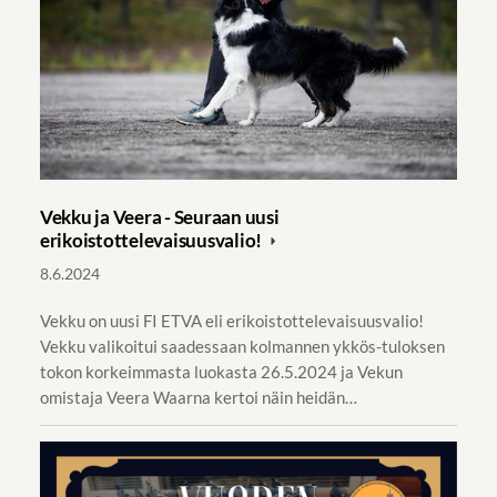
Vekku ja Veera - Seuraan uusi
erikoistottelevaisuusvalio!
8.6.2024
Vekku on uusi FI ETVA eli erikoistottelevaisuusvalio!
Vekku valikoitui saadessaan kolmannen ykkös-tuloksen
tokon korkeimmasta luokasta 26.5.2024 ja Vekun
omistaja Veera Waarna kertoi näin heidän…