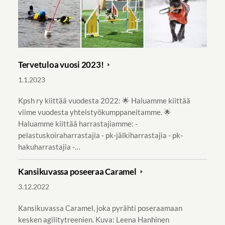
Tervetuloa vuosi 2023!
1.1.2023
Kpsh ry kiittää vuodesta 2022: 🌟 Haluamme kiittää
viime vuodesta yhteistyökumppaneitamme. 🌟
Haluamme kiittää harrastajiamme: -
pelastuskoiraharrastajia - pk-jälkiharrastajia - pk-
hakuharrastajia -…
Kansikuvassa poseeraa Caramel
3.12.2022
Kansikuvassa Caramel, joka pyrähti poseraamaan
kesken agilitytreenien. Kuva: Leena Hanhinen