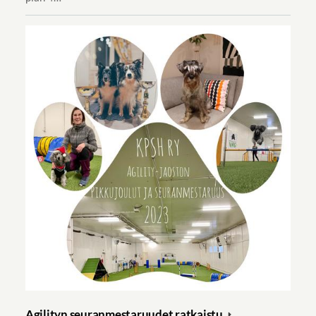
Agilityn seuranmestaruudet ratkaistu