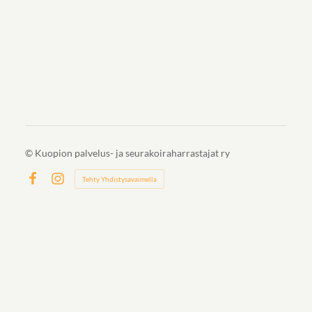
©
Kuopion palvelus- ja seurakoiraharrastajat ry
Tehty Yhdistysavaimella
Facebook
Instagram