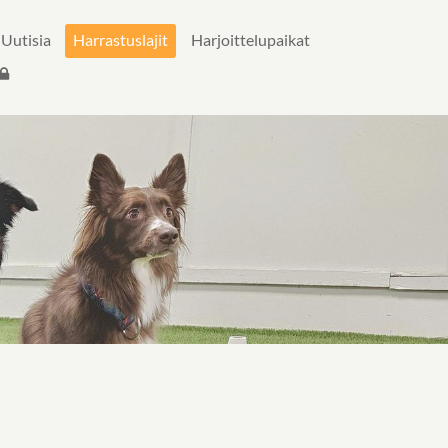
Uutisia
Harrastuslajit
Harjoittelupaikat