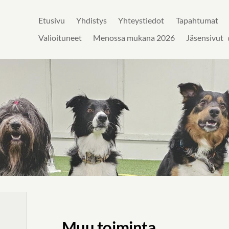
Etusivu
Yhdistys
Yhteystiedot
Tapahtumat
jat ry
Valioituneet
Menossa mukana 2026
Jäsensivut
Muu toiminta