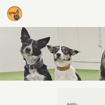
Siirry
sivun
Kuopion palvelus- ja seurakoiraharrasta
sisältöön
Agility