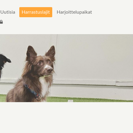
Uutisia
Harrastuslajit
Harjoittelupaikat