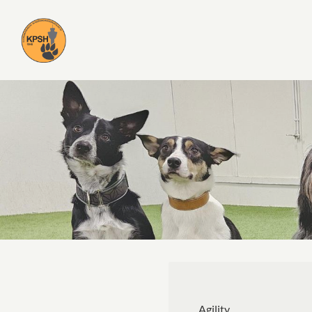
Siirry
sivun
Kuopion palvelus- ja seurakoiraharrasta
sisältöön
Agility