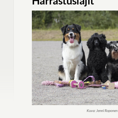
Harrastuslajit
Kuva: Jenni Roponen