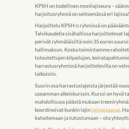
KPSH on todellinen monilajiseura – säännö
harjoitusryhmiä on seitsemässä eri lajissa
Harjoittelu KPSH:n ryhmissä on pääsäänt
Talvikaudella sisähallissa harjoittelevat laji
perivät ryhmäläisiltä noin 35 euron suuru
hallimaksun. Koska toimintamme rahoite
toteutettujen kilpailujen, koiratapahtumien
harrastusryhmissä harjoittelevilla on velvo
talkoisiin.
Suurin osa harrastuslajeista järjestää vuos
useamman alkeiskurssin. Kurssi on hyvä tap
mahdollisuus päästä mukaan treeniryhmä
koordinoivat kunkin lajin
lajivastaavat
. Ha
katselemaan ja tutustumaan – ota yhteyttä