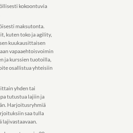
llisesti kokoontuvia
!
öisesti maksutonta.
t, kuten toko ja agility,
isen kuukausittaisen
taan vapaaehtoisvoimin
 ja kurssien tuotoilla,
ite osallistua yhteisiin
ittain yhden tai
a tutustua lajiin ja
än. Harjoitusryhmiä
rjoituksiin saa tulla
 lajivastaavaan.