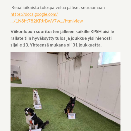
Reaaliaikaista tulospalvelua pääset seuraamaan
https://docs.google.com/
…/1N8ht782KPJrBwV7w…/htmlview
Viikonlopun suoritusten jälkeen kaikille KPSHlaisille
rallateltiin hyväksytty tulos ja joukkue ylsi hienosti
sijalle 13. Yhteensä mukana oli 31 joukkuetta.