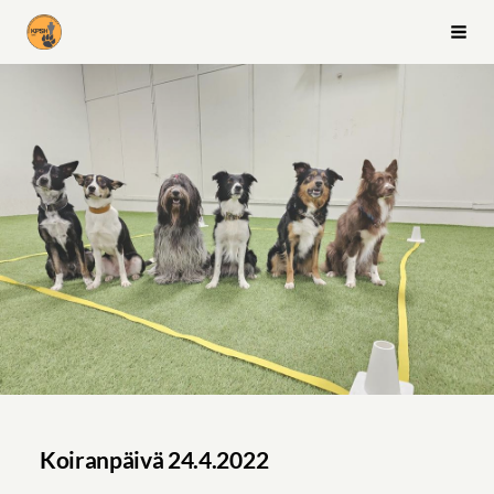
Siirry
Kuopion palvelus- ja seurakoiraharrastajat ry
Vali
sivun
sisältöön
Koiranpäivä 24.4.2022