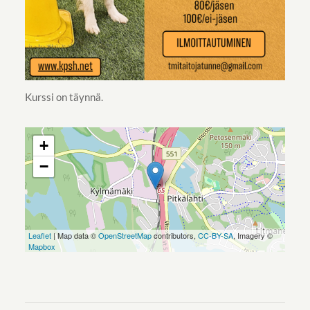
Kurssi on täynnä.
+
−
Leaflet
| Map data ©
OpenStreetMap
contributors,
CC-BY-SA
, Imagery ©
Mapbox