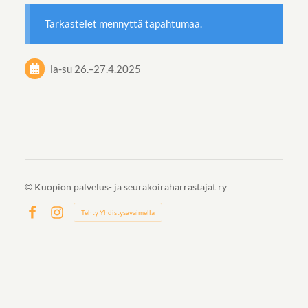
Tarkastelet mennyttä tapahtumaa.
la-su
26.
–
27.4.2025
©
Kuopion palvelus- ja seurakoiraharrastajat ry
Tehty Yhdistysavaimella
Facebook
Instagram