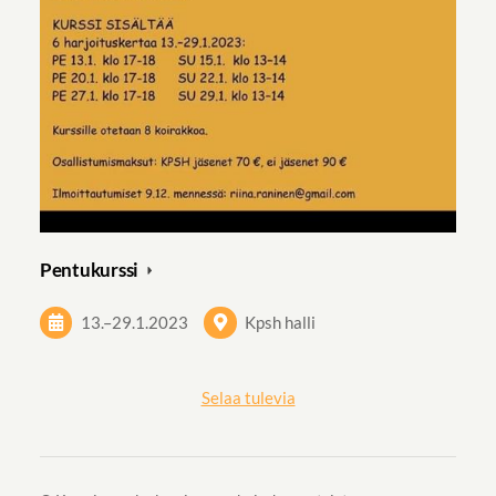
Pentukurssi
13.
–
29.1.2023
Kpsh halli
Selaa tulevia