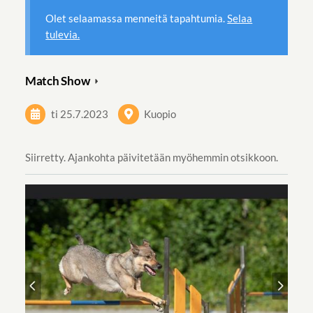
Olet selaamassa menneitä tapahtumia.
Selaa
tulevia.
Match Show
ti 25.7.2023
Kuopio
Siirretty. Ajankohta päivitetään myöhemmin otsikkoon.