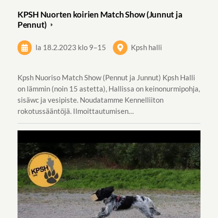
KPSH Nuorten koirien Match Show (Junnut ja
Pennut)
la 18.2.2023
klo 9
–
15
Kpsh halli
Kpsh Nuoriso Match Show (Pennut ja Junnut) Kpsh Halli
on lämmin (noin 15 astetta), Hallissa on keinonurmipohja,
sisäwc ja vesipiste. Noudatamme Kennelliiton
rokotussääntöjä. Ilmoittautumisen…