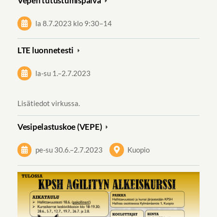
Vepen tutustumispäivä
la 8.7.2023
klo 9:30
–
14
LTE luonnetesti
la-su
1.
–
2.7.2023
Lisätiedot virkussa.
Vesipelastuskoe (VEPE)
pe-su
30.6.
–
2.7.2023
Kuopio