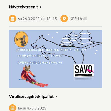
Näyttelytreenit
su 26.3.2023
klo 13
–
15
KPSH halli
Viralliset agilitykilpailut
la-su
4.
–
5.3.2023